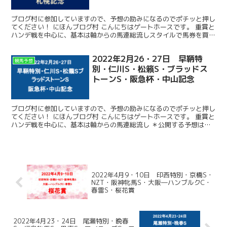
ブログ村に参加していますので、予想の励みになるのでポチッと押し
てください！ にほんブログ村 こんにちはゲートホースです。 重賞と
ハンデ戦を中心に、基本は軸からの馬連総流しスタイルで馬券を買っ
ています。 ＊公開する予想は的中を保証するものでは...
2022年2月26・27日 早鞆特
競馬予想
別・仁川S・松籟S・ブラッドス
トーンS・阪急杯・中山記念
ブログ村に参加していますので、予想の励みになるのでポチッと押し
てください！ にほんブログ村 こんにちはゲートホースです。 重賞と
ハンデ戦を中心に、基本は軸からの馬連総流し ＊公開する予想は的
中を保証するものではありません。馬券は必ず自己責任...
2022年4月9・10日 印西特別・京橋S・
NZT・阪神牝馬S・大阪―ハンブルクC・
春雷S・桜花賞
2022年4月23・24日 尾瀬特別・晩春