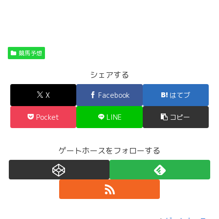
競馬予想
シェアする
X
Facebook
はてブ
Pocket
LINE
コピー
ゲートホースをフォローする