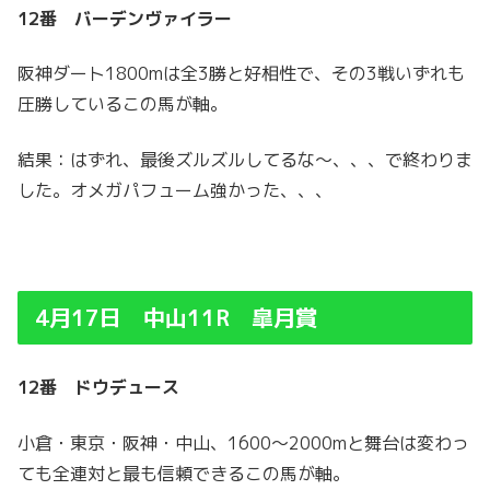
12番 バーデンヴァイラー
阪神ダート1800mは全3勝と好相性で、その3戦いずれも
圧勝しているこの馬が軸。
結果：はずれ、最後ズルズルしてるな～、、、で終わりま
した。オメガパフューム強かった、、、
4月17日 中山11R 皐月賞
12番 ドウデュース
小倉・東京・阪神・中山、1600～2000mと舞台は変わっ
ても全連対と最も信頼できるこの馬が軸。