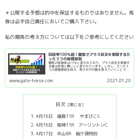
＊公開する予想は的中を保証するものではありません。馬
券は必ず自己責任においてご購入下さい。
私の競馬の考え方については以下をご参考にしてください
回収率100％超！競馬でプラス収支を実現するた
った３つの原理原則
競馬の控除率は75％と言われており、プラス収支を実現す
る事は非常に難しいと言われています。しかし、たった３
つの原理原則を抑え、考え方や行動を変えていくことで、
競馬でののプラス収支は実現できますので、その方法をご
紹介します。
www.gate-horse.com
2021.01.20
目次
4月16日 福島11R やまびこS
4月16日 阪神11R アーリントンC
4月17日 中山8R 袖ケ浦特別