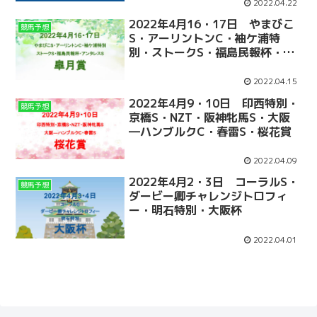
2022.04.22
2022年4月16・17日 やまびこ
競馬予想
S・アーリントンC・袖ケ浦特
別・ストークS・福島民報杯・ア
ンタレスS・皐月賞
2022.04.15
2022年4月9・10日 印西特別・
競馬予想
京橋S・NZT・阪神牝馬S・大阪
―ハンブルクC・春雷S・桜花賞
2022.04.09
2022年4月2・3日 コーラルS・
競馬予想
ダービー卿チャレンジトロフィ
ー・明石特別・大阪杯
2022.04.01