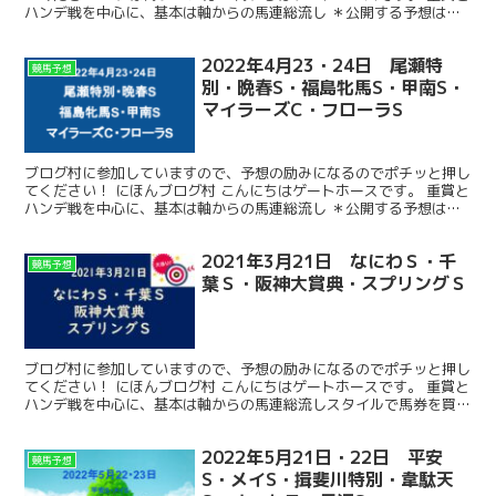
ハンデ戦を中心に、基本は軸からの馬連総流し ＊公開する予想は的
中を保証するものではありません。馬券は必ず自己責任...
2022年4月23・24日 尾瀬特
競馬予想
別・晩春S・福島牝馬S・甲南S・
マイラーズC・フローラS
ブログ村に参加していますので、予想の励みになるのでポチッと押し
てください！ にほんブログ村 こんにちはゲートホースです。 重賞と
ハンデ戦を中心に、基本は軸からの馬連総流し ＊公開する予想は的
中を保証するものではありません。馬券は必ず自己責任...
2021年3月21日 なにわＳ・千
競馬予想
葉Ｓ・阪神大賞典・スプリングＳ
ブログ村に参加していますので、予想の励みになるのでポチッと押し
てください！ にほんブログ村 こんにちはゲートホースです。 重賞と
ハンデ戦を中心に、基本は軸からの馬連総流しスタイルで馬券を買っ
ています。 土曜日はこのブログ史上最高のオッズの馬...
2022年5月21日・22日 平安
競馬予想
S・メイS・揖斐川特別・韋駄天