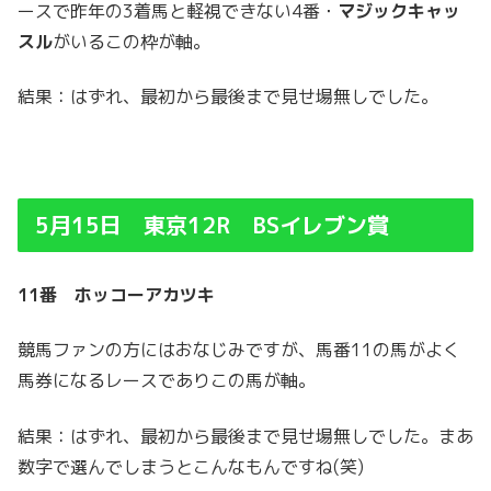
ースで昨年の3着馬と軽視できない4番・
マジックキャッ
スル
がいるこの枠が軸。
結果：はずれ、最初から最後まで見せ場無しでした。
5月15日 東京12R BSイレブン賞
11番 ホッコーアカツキ
競馬ファンの方にはおなじみですが、馬番11の馬がよく
馬券になるレースでありこの馬が軸。
結果：はずれ、最初から最後まで見せ場無しでした。まあ
数字で選んでしまうとこんなもんですね(笑)