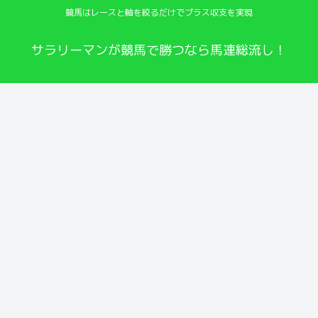
競馬はレースと軸を絞るだけでプラス収支を実現
サラリーマンが競馬で勝つなら馬連総流し！