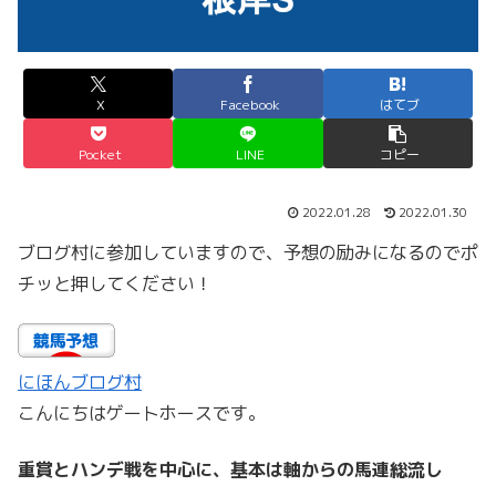
X
Facebook
はてブ
Pocket
LINE
コピー
2022.01.28
2022.01.30
ブログ村に参加していますので、予想の励みになるのでポ
チッと押してください！
にほんブログ村
こんにちはゲートホースです。
重賞とハンデ戦を中心に、基本は軸からの馬連総流し