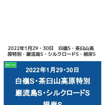
2022年1月29・30日 白嶺S・茶臼山高
原特別・巌流島S・シルクロードS・根岸S
競馬予想