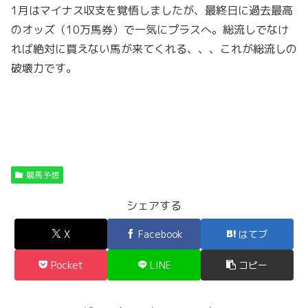
1月はマイナス収支を覚悟しましたが、最終日に過去最高
のオッズ（10万馬券）で一気にプラスへ。総流しでなけ
れば絶対に買えない馬が来てくれる、、、これが総流しの
破壊力です。
競馬予想
シェアする
X
Facebook
はてブ
Pocket
LINE
コピー