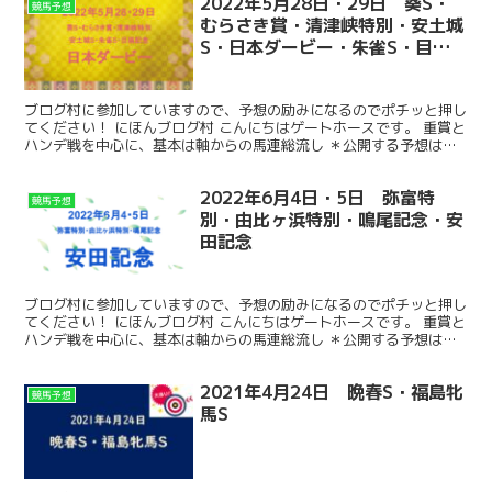
2022年5月28日・29日 葵S・
競馬予想
むらさき賞・清津峡特別・安土城
S・日本ダービー・朱雀S・目黒
記念
ブログ村に参加していますので、予想の励みになるのでポチッと押し
てください！ にほんブログ村 こんにちはゲートホースです。 重賞と
ハンデ戦を中心に、基本は軸からの馬連総流し ＊公開する予想は的
中を保証するものではありません。馬券は必ず自己責任...
2022年6月4日・5日 弥富特
競馬予想
別・由比ヶ浜特別・鳴尾記念・安
田記念
ブログ村に参加していますので、予想の励みになるのでポチッと押し
てください！ にほんブログ村 こんにちはゲートホースです。 重賞と
ハンデ戦を中心に、基本は軸からの馬連総流し ＊公開する予想は的
中を保証するものではありません。馬券は必ず自己責任...
2021年4月24日 晩春S・福島牝
競馬予想
馬S