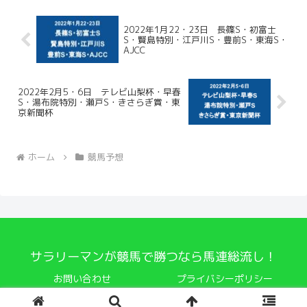
2022年1月22・23日 長篠S・初富士
S・賢島特別・江戸川S・豊前S・東海S・
AJCC
2022年2月5・6日 テレビ山梨杯・早春
S・湯布院特別・瀬戸S・きさらぎ賞・東
京新聞杯
ホーム
競馬予想
サラリーマンが競馬で勝つなら馬連総流し！
お問い合わせ
プライバシーポリシー
© 2020 サラリーマンが競馬で勝つなら馬連総流し！.