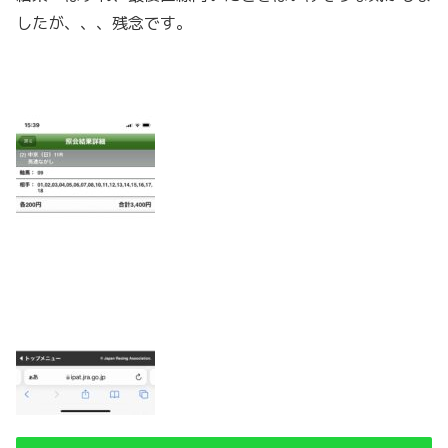
したが、、、残念です。