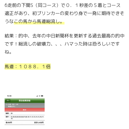
6走前の下関S（同コース）で０．１秒差の５着とコース
適正があり、初ブリンカーの変わり身で一発に期待できそ
うな
この馬から馬連総流し。
結果：的中、去年の中日新聞杯を更新する過去最高の的中
です！総流しの破壊力、、、ハマった時は恐ろしいです
ね。
馬連：１０８８．１倍